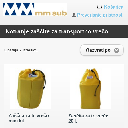
Košarica
Preverjanje pristnosti
Notranje zaščite za transportno vrečo
Razvrsti po
Obstaja 2 izdelkov.
Zaščita za tr. vrečo
Zaščita za tr. vreče
mini kit
20 l.